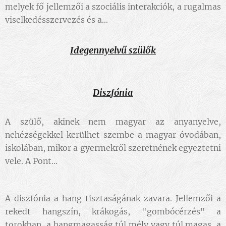
melyek fő jellemzői a szociális interakciók, a rugalmas
viselkedésszervezés és a
...
Idegennyelvű szülők
Diszfónia
A szülő, akinek nem magyar az anyanyelve,
nehézségekkel kerülhet szembe a magyar óvodában,
iskolában, mikor a gyermekről szeretnének egyeztetni
vele. A Pont
...
A diszfónia a hang tisztaságának zavara. Jellemzői a
rekedt hangszín, krákogás, "gombócérzés" a
torokban, a hangmagasság túl mély vagy túl magas, a