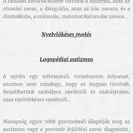
A tanulási zavarok körébe tartozik a diszlexia, azaz az
olvasási zavar; a diszgráfia, azaz az írás zavara; és a
diszkalkulia, a számolás, matematikatanulás zavara
...
Nyelvlökéses
nyelés
Logopédiai autizmus
A nyelés egy reflexszerű, természetes folyamat,
azonban nem mindegy, hogy ez hogyan történik.
Beszélhetünk szabályos nyelésről és szabálytalan,
azaz nyelvlökéses nyelésről
...
Manapság egyre több gyermeknél állapítják meg az
autizmus vagy a pervazív fejlődési zavar diagnózist,