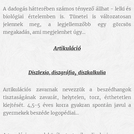
A dadogás hátterében számos tényező állhat - lelki és
biológiai értelemben is. Tünetei is változatosan
jelennek meg, a legjellemzőbb egy görcsös
megakadás, ami megjelenhet úgy...
Artikuláció
,
Diszlexia, diszgráfia
diszkalkulia
Artikulációs zavarnak nevezzük a beszédhangok
tisztaságának zavarát, helytelen, torz, érthetetlen
kiejtését. 4,5-5 éves korra gyakran spontán javul a
gyermekek beszéde logopédiai
...