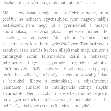
diszkalkulia, a számolás, matematikatanulás zavara.
Már az óvodában megjelennek előjelző tünetek, mint
például ha nehezen egyensúlyoz, nem nagyon találja
testrészeit, nem megy jól a gyermeknek a mozgás
koordinálása, összehangolása; nehezen ismer fel
alakokat, sorrendiséget. Már ekkor érdemes lehet
szakemberhez fordulni megelőzésképpen. Tanulási zavart
azonban csak iskolás korban állapítanak meg, amikor a
tantárgyak során felismerésre kerül a nehézség.
Jellemzője, hogy a gyermek megfelelő oktatási
körülmények között nehezen küzd meg a egy-egy
területhez szükséges készségek megtanulásával (például
a betűkkel, illetve a számokkal), a teljesítménye
jelentősen elmarad az intelligencia szintje alapján
elvárhatótól. Nemcsak abban az esetben tudunk segíteni,
ha a gyermeknek diagnózisa van, hanem akkor is, ha
nehézségekkel küzd ezen területek valamelyikén.